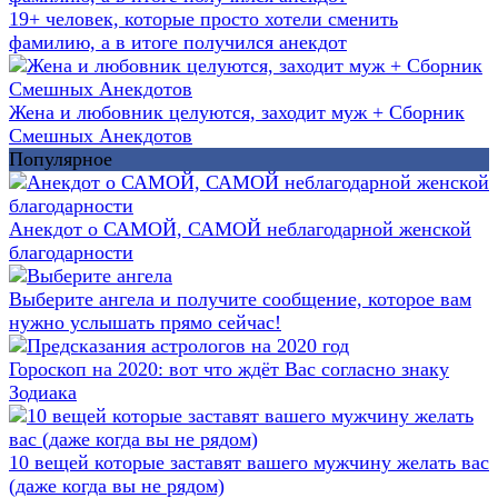
19+ человек, которые просто хотели сменить
фамилию, а в итоге получился анекдот
Жена и любовник целуются, заходит муж + Сборник
Смешных Анекдотов
Популярное
Анекдот о САМОЙ, САМОЙ неблагодарной женской
благодарности
Выберите ангела и получите сообщение, которое вам
нужно услышать прямо сейчас!
Гороскоп на 2020: вот что ждёт Вас согласно знаку
Зодиака
10 вещей которые заставят вашего мужчину желать вас
(даже когда вы не рядом)