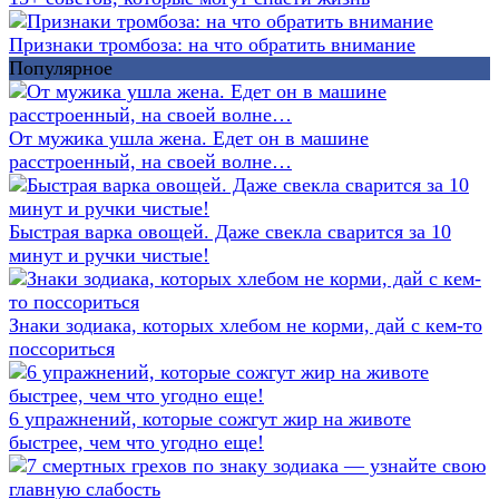
Признаки тромбоза: на что обратить внимание
Популярное
От мужика ушла жена. Едет он в машине
расстроенный, на своей волне…
Быстрая варка овощей. Даже свекла сварится за 10
минут и ручки чистые!
Знаки зодиака, которых хлебом не корми, дай с кем-то
поссориться
6 упражнений, которые сожгут жир на животе
быстрее, чем что угодно еще!