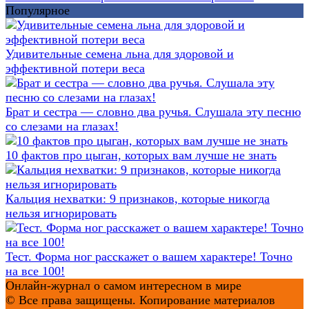
Популярное
Удивительные семена льна для здоровой и
эффективной потери веса
Брат и сестра — словно два ручья. Слушала эту песню
со слезами на глазах!
10 фактов про цыган, которых вам лучше не знать
Кальция нехватки: 9 признаков, которые никогда
нельзя игнорировать
Тест. Форма ног расскажет о вашем характере! Точно
на все 100!
Онлайн-журнал о самом интересном в мире
© Все права защищены. Копирование материалов