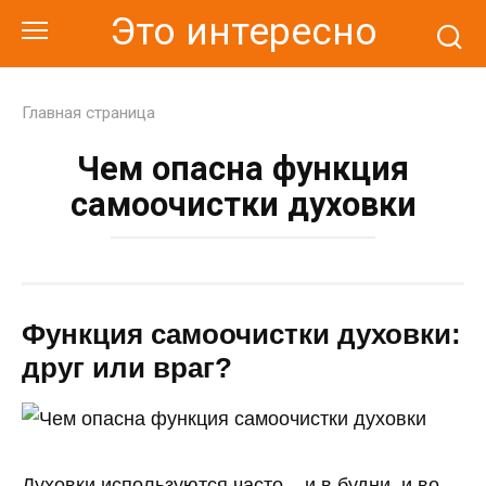
Перейти
Это интересно
к
контенту
Главная страница
Чем опасна функция
самоочистки духовки
Функция самоочистки духовки:
друг или враг?
Духовки используются часто – и в будни, и во