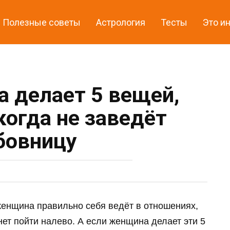
Полезные советы
Астрология
Тесты
Это и
 делает 5 вещей,
огда не заведёт
бовницу
женщина правильно себя ведёт в отношениях,
нет пойти налево. А если женщина делает эти 5