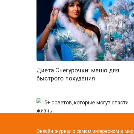
Диета Снегурочки: меню для
быстрого похудения
15+ советов, которые могут
Онлайн-журнал о самом интересном в мир
спасти жизнь