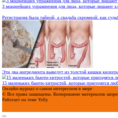
3 мощнейших упражнения для лица, которые лишают хл
Регистрация была тайной, а свадьба скромной: как суд
Эти два ингредиента выведут из толстой кишки килогр
15 маленьких бьюти-хитростей, которые пригодятся лю
Онлайн-журнал о самом интересном в мире
© Все права защищены. Копирование материалов запрещ
Работает на теме
Yelly