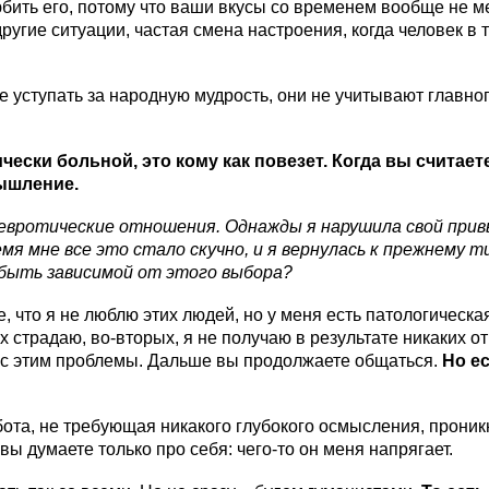
юбить его, потому что ваши вкусы со временем вообще не 
другие ситуации, частая смена настроения, когда человек в 
ступать за народную мудрость, они не учитывают главного, 
ски больной, это кому как повезет. Когда вы считаете
мышление.
 невротические отношения. Однажды я нарушила свой при
емя мне все это стало скучно, и я вернулась к прежнему 
 быть зависимой от этого выбора?
е, что я не люблю этих людей, но у меня есть патологическ
х страдаю, во-вторых, я не получаю в результате никаких о
я с этим проблемы. Дальше вы продолжаете общаться.
Но ес
ота, не требующая никакого глубокого осмысления, проник
вы думаете только про себя: чего-то он меня напрягает.