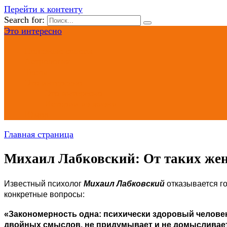
Перейти к контенту
Search for:
Это интересно
Полезные советы
Астрология
Тесты
Это интересно
Это интересно
Истории из жизни
Юмор
Главная страница
Михаил Лабковский: От таких же
Известный психолог
Михаил Лабковский
отказывается го
конкретные вопросы:
«Закономерность одна: психически здоровый человек
двойных смыслов, не придумывает и не домысливает 