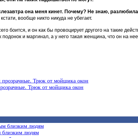
ослезавтра она меня кинет. Почему? Не знаю, разлюбил
 кстати, вообще никто никуда не убегает.
всего боится, и он как бы провоцирует другого на такие дейс
 подонок и маргинал, а у него такая женщина, что он на н
 прозрачные. Трюк от мойщика окон
м близким людям