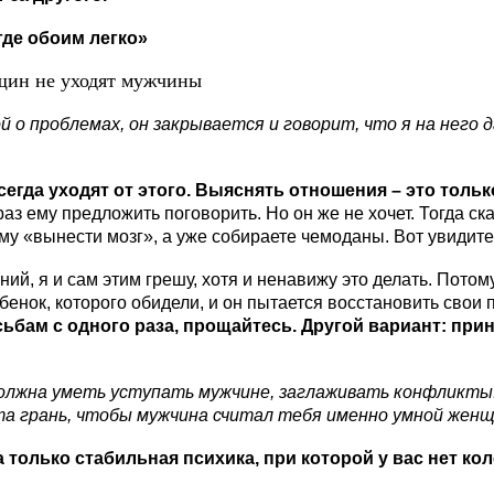
где обоим легко»
й о проблемах, он закрывается и говорит, что я на него 
гда уходят от этого. Выяснять отношения – это тольк
 ему предложить поговорить. Но он же не хочет. Тогда скажи
у «вынести мозг», а уже собираете чемоданы. Вот увидите,
 я и сам этим грешу, хотя и ненавижу это делать. Потому 
ебенок, которого обидели, и он пытается восстановить свои 
бам с одного раза, прощайтесь. Другой вариант: принят
должна уметь уступать мужчине, заглаживать конфликты
та грань, чтобы мужчина считал тебя именно умной женщ
а только стабильная психика, при которой у вас нет ко