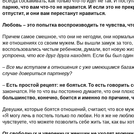
Всегда соскакивать, как только что-то идет не так. И посту
парню, что вам что-то не нравится. И если это не пре
отпустит, и они вам перестанут нравиться.
Любовь – это попытка воспроизводить те чувства, ч
Причем самое смешное, что они не негодяи, они нормальн
же отношениях со своим мужем. Вы вышли замуж за того, к
воспользовались чистым ребенком, думали, вот новую жизн
устроена, что все друг друга находят.
Если бы был один 
– Все мы вступаем в отношения с уже имеющимся багажо
случае довериться партнеру?
–
Есть простой рецепт:
не бояться.
То есть говорить 
закончатся. Не то что вы постоянно думаете, что они плохо
большинство, конечно, боится и именно по причине, ч
Девушки, которые боятся отношений, считают, что все муж
«Я могу лечь в постель только по любви. Но я же не люблю
чувствуете, что можете позволить себе жить так, как вы хот
От свободных и уверенных женщин не уходят мужчины