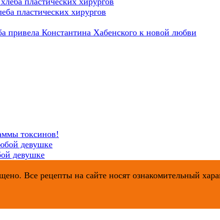
еба пластических хирургов
ьба привела Константина Хабенского к новой любви
аммы токсинов!
бой девушке
ено. Все рецепты на сайте носят ознакомительный харак