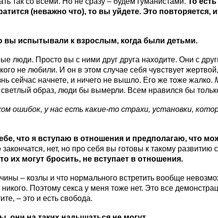
пать так со всеми. Но не сразу – будем гуманистами.
То есть
кратится (неважно что), то вы уйдете. Это повторяется
то вы испытывали к взрослым, когда были детьми.
ые люди. Просто вы с ними друг друга находите. Они с дру
ого не любили. И он в этом случае себя чувствует жертвой,
ь сейчас начнете, и ничего не вышло. Его же тоже жалко.
М
светлый образ, люди бы вымерли. Всем нравился бы только
м ошибок, у нас есть какие-то страхи, установки, кото
себе, что я вступаю в отношения и предполагаю, что м
 закончатся, нет, но про себя вы готовы к такому развитию 
то их могут бросить, не вступает в отношения.
чины – козлы и что нормального встретить вообще невозмож
 никого. Поэтому секса у меня тоже нет. Это все демонстра
ите, – это и есть свобода.
, они на таких надышаться не могут.