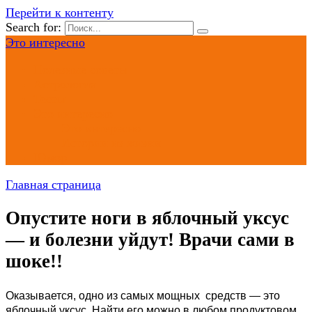
Перейти к контенту
Search for:
Это интересно
Полезные советы
Астрология
Тесты
Это интересно
Это интересно
Истории из жизни
Юмор
Главная страница
Опустите ноги в яблочный уксус
— и болезни уйдут! Врачи сами в
шоке!!
Оказывается, одно из самых мощных средств — это
яблочный уксус. Найти его можно в любом продуктовом