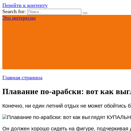
Перейти к контенту
Search for:
Это интересно
Полезные советы
Астрология
Тесты
Это интересно
Это интересно
Истории из жизни
Юмор
Главная страница
Плавание по-арабски: вот как 
Конечно, ни один летний отдых не может обойтись б
Он должен хорошо сидеть на фигуре, подчеркивая д